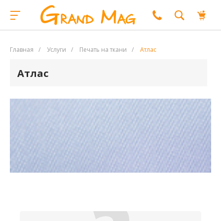
Главная
/
Услуги
/
Печать на ткани
/
Атлас
Атлас