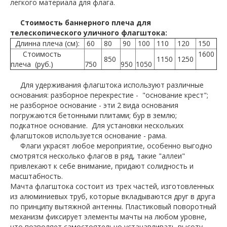
легкого материала для флага.
Стоимость баннерного плеча для
телескопического уличного флагштока:
Длинна плеча (см):
60
80
90
100
110
120
150
Стоимость
1600
850
1150
1250
плеча (руб.)
750
950
1050
Для удерживания флагштока используют различные
основания: разборное перекрестие - "основание крест";
не разборное основание - эти 2 вида основания
погружаются бетонными плитами; бур в землю;
подкатное основание. Для установки нескольких
флагштоков используется основание - рама.
Флаги украсят любое мероприятие, особенно выгодно
смотрятся несколько флагов в ряд, такие "аллеи"
привлекают к себе внимание, придают солидность и
масштабность.
Мачта флагштока состоит из трех частей, изготовленных
из алюминиевых труб, которые вкладываются друг в друга
по принципу вытяжной антенны. Пластиковый поворотный
механизм фиксирует элементы мачты на любом уровне,
что позволяет самостоятельно устанавливать высоту