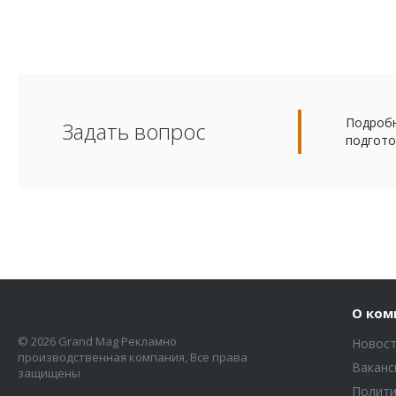
Подробн
Задать вопрос
подгото
О ком
© 2026 Grand Mag Рекламно
Новос
производственная компания, Все права
Ваканс
защищены
Полити