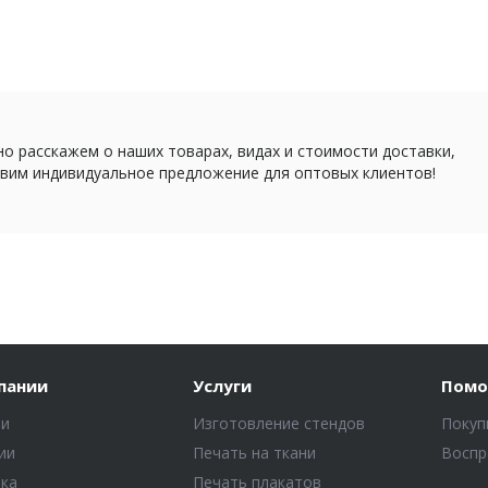
о расскажем о наших товарах, видах и стоимости доставки,
вим индивидуальное предложение для оптовых клиентов!
пании
Услуги
Пом
ти
Изготовление стендов
Покуп
ии
Печать на ткани
Воспр
ка
Печать плакатов