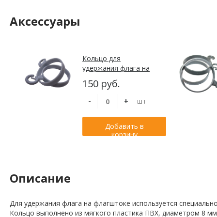
Аксессуары
Кольцо для
удержания флага на
флагштоке с древком
150 руб.
диаметром до 55 мм
-
+
шт
Добавить в
корзину
Описание
Для удержания флага на флагштоке используется специальное
Кольцо выполнено из мягкого пластика ПВХ, диаметром 8 мм