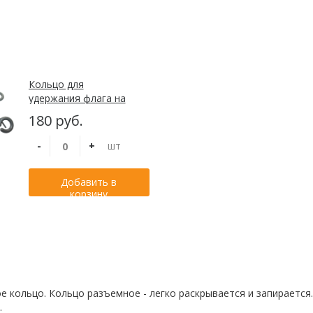
Кольцо для
удержания флага на
флагшток с древком
180 руб.
диаметром до 75 мм
-
+
шт
Добавить в
корзину
 кольцо. Кольцо разъемное - легко раскрывается и запирается.
.