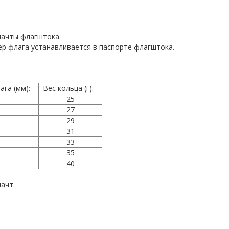
мачты флагштока.
ер флага устанавливается в паспорте флагштока.
лага (мм):
Вес кольца (г):
25
27
29
31
33
35
40
ачт.