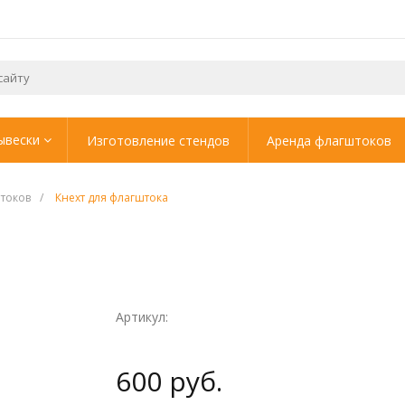
ывески
Изготовление стендов
Аренда флагштоков
штоков
/
Кнехт для флагштока
Артикул:
600 руб.